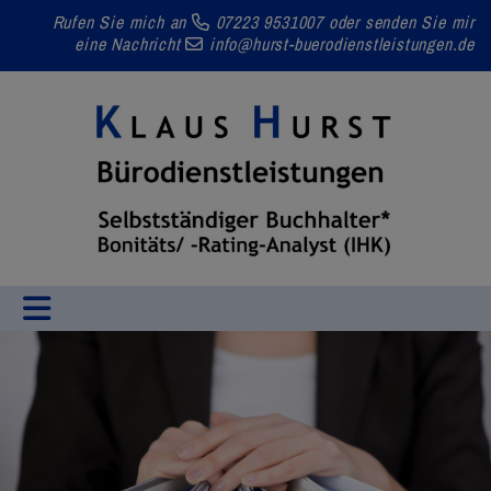
Rufen Sie mich an
07223 9531007
oder senden Sie mir
eine Nachricht
info@hurst-buerodienstleistungen.de