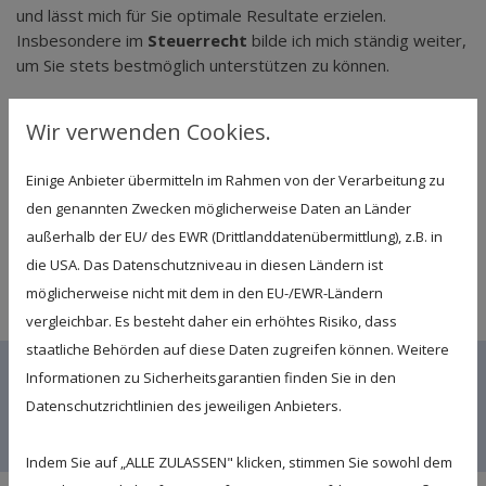
und lässt mich für Sie optimale Resultate erzielen.
Insbesondere im
Steuerrecht
bilde ich mich ständig weiter,
um Sie stets bestmöglich unterstützen zu können.
Mein Service, wie die Buchhaltung* vor Ort und einem Hol-
Wir verwenden Cookies.
und Bringservice, ist auf kleine und mittelständische
Unternehmen optimal zugeschnitten. Sie profitieren nicht nur
Einige Anbieter übermitteln im Rahmen von der Verarbeitung zu
von den fachkundigen Leistungen sondern auch von einem
den genannten Zwecken möglicherweise Daten an Länder
optimalen Preis-Leistungsverhältnis und der
persönlichen
außerhalb der EU/ des EWR (Drittlanddatenübermittlung), z.B. in
Betreuung
. Für flexible, zuverlässige und fachkundige
die USA. Das Datenschutzniveau in diesen Ländern ist
Dienstleistungen der laufenden
Finanzbuchhaltung*
bin ich
möglicherweise nicht mit dem in den EU-/EWR-Ländern
Ihr Partner.
vergleichbar. Es besteht daher ein erhöhtes Risiko, dass
staatliche Behörden auf diese Daten zugreifen können. Weitere
Kundenfreundlich im Preis, der Leistung und
Informationen zu Sicherheitsgarantien finden Sie in den
dem Service.
Datenschutzrichtlinien des jeweiligen Anbieters.
Jetzt wechseln!
Indem Sie auf „ALLE ZULASSEN" klicken, stimmen Sie sowohl dem