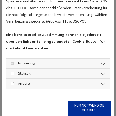
Speichern und Abrufen von Informationen auf Ihrem Gerät (§ 25
Dienstleistung der laufenden
Abs. 1 TDDDG) sowie der anschließenden Datenverarbeitung für
Finanzbuchhaltung*
die nachfolgend dargestellten bzw. die von Ihnen ausgewählten
Verarbeitungszwecke zu (Art 6 Abs. 1 lit. a. DSGVO).
Chronologische Sortierung , Ordnung und Kontierung
Ihrer Belege und Rechnungen
Eine bereits erteilte Zustimmung können Sie jederzeit
Kontieren und buchen der laufenden Geschäftsvorfälle
über den links unten eingeblendeten Cookie-Button für
Kontieren, buchen und überwachen von Debitoren und
die Zukunft widerrufen.
Kreditoren
Betriebswirtschaftliche Beratung
Notwendig
OPOS-Buchhaltung
Einlesen von Eingangs-/Ausgangsrechnungen (WaWi)
Statistik
Ex-/Import mit modernster Schnittstellen-EDV (csv
Andere
Format)
Zahlungsverkehr, Onlinebanking
kfm. Mahnwesen und offene Posten-Pflege
NUR NOTWENDIGE
COOKIES
Erstellung einer aussagefähige BWA, offene Posten-
Liste